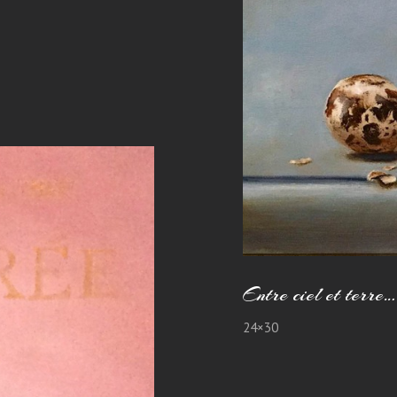
 et terre… la mère
Entre ciel et terre…
24×30