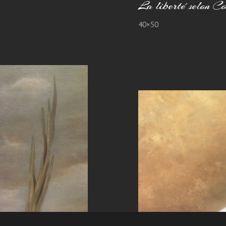
La liberté selon C
40×50
u levain