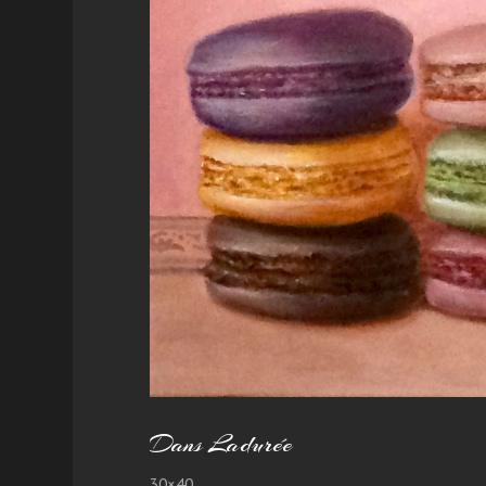
La libert
Dans Ladurée
30×40